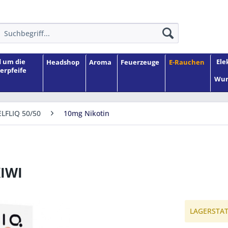
 um die
Ele
Headshop
Aroma
Feuerzeuge
E-Rauchen
erpfeife
Wun
ELFLIQ 50/50
10mg Nikotin
KIWI
LAGERSTATU