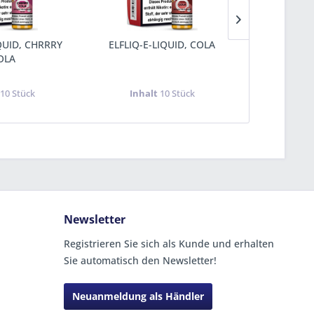
QUID, CHRRRY
ELFLIQ-E-LIQUID, COLA
ELFLIQ-E-
OLA
t
10 Stück
Inhalt
10 Stück
Inha
Newsletter
Registrieren Sie sich als Kunde und erhalten
Sie automatisch den Newsletter!
Neuanmeldung als Händler