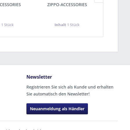
CESSORIES
ZIPPO-ACCESSORIES
ZIPPO-A
t
1 Stück
Inhalt
1 Stück
Inha
Newsletter
Registrieren Sie sich als Kunde und erhalten
Sie automatisch den Newsletter!
Neuanmeldung als Händler