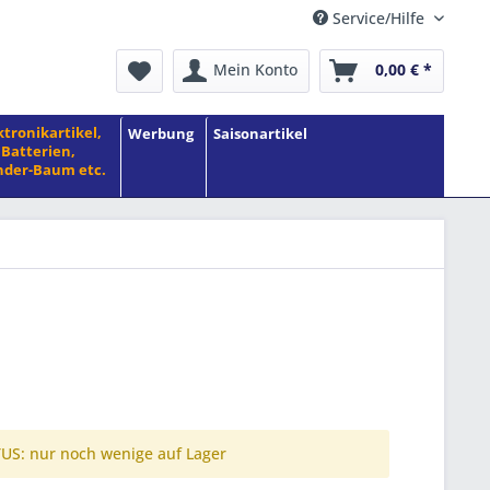
Service/Hilfe
Mein Konto
0,00 € *
ktronikartikel,
Werbung
Saisonartikel
Batterien,
der-Baum etc.
S: nur noch wenige auf Lager