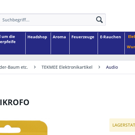
 um die
Ele
Headshop
Aroma
Feuerzeuge
E-Rauchen
erpfeife
Wun
nder-Baum etc.
TEKMEE Elektronikartikel
Audio
MIKROFO
LAGERSTATU