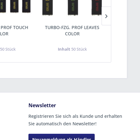
 PROF TOUCH
TURBO-FZG. PROF LEAVES
TURBO-FZG
LOR
COLOR
t
50 Stück
Inhalt
50 Stück
Inha
Newsletter
Registrieren Sie sich als Kunde und erhalten
Sie automatisch den Newsletter!
Neuanmeldung als Händler