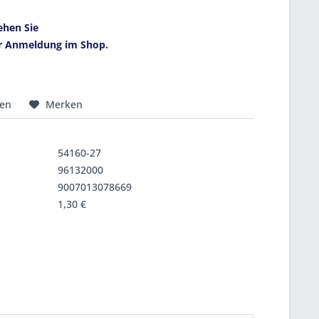
ehen Sie
r Anmeldung im Shop.
hen
Merken
54160-27
96132000
9007013078669
1,30 €