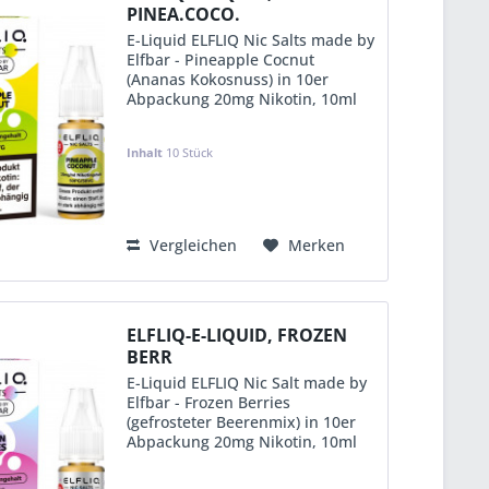
PINEA.COCO.
E-Liquid ELFLIQ Nic Salts made by
Elfbar - Pineapple Cocnut
(Ananas Kokosnuss) in 10er
Abpackung 20mg Nikotin, 10ml
Inhalt (Einzelverpackung mit EAN)
Mischung 50% Propylene Glycol -
Inhalt
10 Stück
50% pflanzliches Glycerin (mit
Steuerbanderole C -...
KVP:
11,99 €
Vergleichen
Merken
ELFLIQ-E-LIQUID, FROZEN
BERR
E-Liquid ELFLIQ Nic Salt made by
Elfbar - Frozen Berries
(gefrosteter Beerenmix) in 10er
Abpackung 20mg Nikotin, 10ml
Inhalt (Einzelverpackung mit EAN)
Mischung 50% Propylene Glycol -