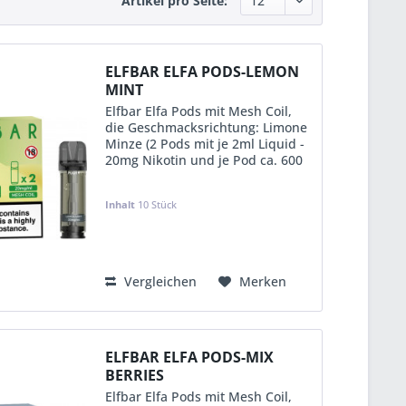
Artikel pro Seite:
ELFBAR ELFA PODS-LEMON
MINT
Elfbar Elfa Pods mit Mesh Coil,
die Geschmacksrichtung: Limone
Minze (2 Pods mit je 2ml Liquid -
20mg Nikotin und je Pod ca. 600
Puffs) im 10er Aufsteller (in
Einzelverpackung mit EAN &
Inhalt
10 Stück
Steuerbanderole-D)
KVP:
12,49 €
Vergleichen
Merken
ELFBAR ELFA PODS-MIX
BERRIES
Elfbar Elfa Pods mit Mesh Coil,