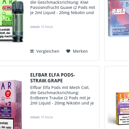
die Geschmacksrichtung: Kiwi
Passionsfrucht Guave (2 Pods mit
je 2ml Liquid - 20mg Nikotin und
je Pod ca. 600 Puffs) im 10er
Aufsteller (in Einzelverpackung
Inhalt
10 Stück
mit EAN & Steuerbanderole-D)
KVP:
12,49 €
Vergleichen
Merken
ELFBAR ELFA PODS-
STRAW.GRAPE
Elfbar Elfa Pods mit Mesh Coil,
die Geschmacksrichtung:
Erdbeere Traube (2 Pods mit je
2ml Liquid - 20mg Nikotin und je
Pod ca. 600 Puffs) im 10er
Aufsteller (in Einzelverpackung
Inhalt
10 Stück
mit EAN & Steuerbanderole-D)
KVP:
12,49 €