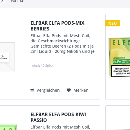
von
13
ELFBAR ELFA PODS-MIX
NEU
BERRIES
Elfbar Elfa Pods mit Mesh Coil,
die Geschmacksrichtung:
Gemischte Beeren (2 Pods mit je
2ml Liquid - 20mg Nikotin und je
Pod ca. 600 Puffs) im 10er
Aufsteller (in Einzelverpackung
Inhalt
10 Stück
mit EAN & Steuerbanderole-D)
KVP:
12,49 €
Vergleichen
Merken
ELFBAR ELFA PODS-KIWI
PASSIO
Elfbar Elfa Pods mit Mesh Coil,