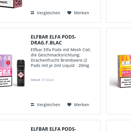
Vergleichen
Merken
ELFBAR ELFA PODS-
DRAG.F.BLAC
Elfbar Elfa Pods mit Mesh Coil,
die Geschmacksrichtung:
Drachenfrucht Brombeere (2
Pods mit je 2ml Liquid - 20mg
Nikotin und je Pod ca. 600 Puffs)
im 10er Aufsteller (in
Inhalt
10 Stück
Einzelverpackung mit EAN &
Steuerbanderole-D)
KVP:
12,49 €
Vergleichen
Merken
ELFBAR ELFA PODS-