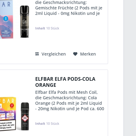
die Geschmacksrichtung:
Gemischte Früchte (2 Pods mit je
2ml Liquid - 0mg Nikotin und je
Pod ca. 600 Puffs) im 10er
Aufsteller (in Einzelverpackung
Inhalt
10 Stück
mit EAN & Steuerbanderole-D)
KVP:
12,49 €
Vergleichen
Merken
ELFBAR ELFA PODS-COLA
ORANGE
Elfbar Elfa Pods mit Mesh Coil,
die Geschmacksrichtung: Cola
Orange (2 Pods mit je 2ml Liquid
- 20mg Nikotin und je Pod ca. 600
Puffs) im 10er Aufsteller (in
Einzelverpackung mit EAN &
Inhalt
10 Stück
Steuerbanderole-D)
KVP:
12,49 €