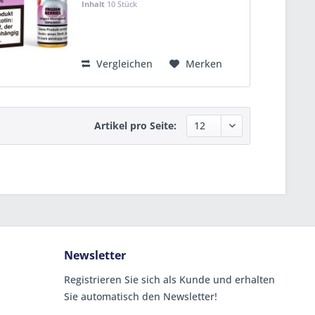
Inhalt
10 Stück
50% pflanzliches Glycerin (mit
Steuerbanderole D -...
KVP:
11,99 €
Vergleichen
Merken
Artikel pro Seite:
Newsletter
Registrieren Sie sich als Kunde und erhalten
Sie automatisch den Newsletter!