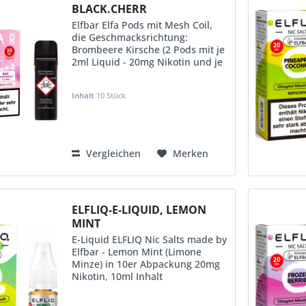
BLACK.CHERR
Elfbar Elfa Pods mit Mesh Coil,
die Geschmacksrichtung:
Brombeere Kirsche (2 Pods mit je
2ml Liquid - 20mg Nikotin und je
Pod ca. 600 Puffs) im 10er
Aufsteller (in Einzelverpackung
Inhalt
10 Stück
mit EAN & Steuerbanderole-D)
KVP:
12,49 €
Vergleichen
Merken
ELFLIQ-E-LIQUID, LEMON
MINT
E-Liquid ELFLIQ Nic Salts made by
Elfbar - Lemon Mint (Limone
Minze) in 10er Abpackung 20mg
Nikotin, 10ml Inhalt
(Einzelverpackung mit EAN)
Mischung 50% Propylene Glycol -