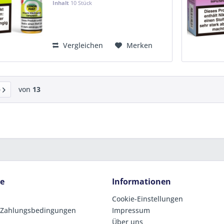
Inhalt
10 Stück
50% pflanzliches Glycerin (mit
Steuerbanderole C -
Steueranteil...
KVP:
11,99 €
Vergleichen
Merken
von
13
ce
Informationen
Cookie-Einstellungen
 Zahlungsbedingungen
Impressum
Über uns