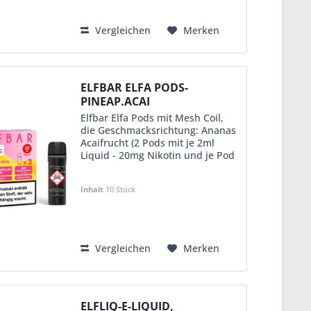
Vergleichen
Merken
ELFBAR ELFA PODS-
PINEAP.ACAI
Elfbar Elfa Pods mit Mesh Coil,
die Geschmacksrichtung: Ananas
Acaifrucht (2 Pods mit je 2ml
Liquid - 20mg Nikotin und je Pod
ca. 600 Puffs) im 10er Aufsteller
(in Einzelverpackung mit EAN &
Inhalt
10 Stück
Steuerbanderole-D)
KVP:
12,49 €
Vergleichen
Merken
ELFLIQ-E-LIQUID,