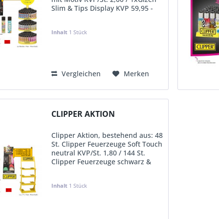
Slim & Tips Display KVP 59,95 -
GRATIS 1xClipper Thekensteller
Karussell - GRATIS (ca Durchm.
Inhalt
1 Stück
19cm - 54cm hoch)
KVP:
347,95 €
Vergleichen
Merken
CLIPPER AKTION
Clipper Aktion, bestehend aus: 48
St. Clipper Feuerzeuge Soft Touch
neutral KVP/St. 1,80 / 144 St.
Clipper Feuerzeuge schwarz &
Motiv KVP/St. 2,00 / 1 x Gizeh
Slim & Tips Display KVP 59,95 -
Inhalt
1 Stück
GRATIS 1 x Clipper Thekensteller
Tower mit 4...
KVP:
434,95 €