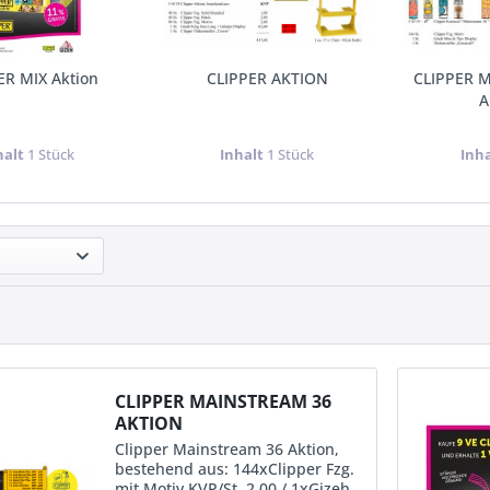
ER MIX Aktion
CLIPPER AKTION
CLIPPER 
A
halt
1 Stück
Inhalt
1 Stück
Inh
CLIPPER MAINSTREAM 36
AKTION
Clipper Mainstream 36 Aktion,
bestehend aus: 144xClipper Fzg.
mit Motiv KVP/St. 2,00 / 1xGizeh