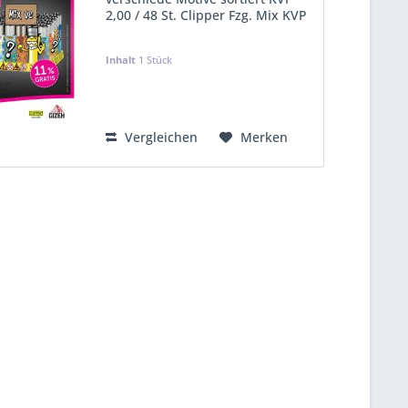
2,00 / 48 St. Clipper Fzg. Mix KVP
2,00 - G R A T I S
KVP:
960,00 €
Inhalt
1 Stück
Vergleichen
Merken