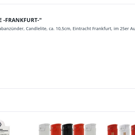
E -FRANKFURT-"
abanzünder, Candlelite, ca. 10,5cm, Eintracht Frankfurt, im 25er A