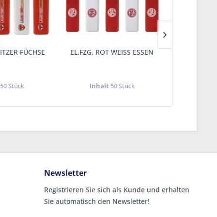
SITZER FÜCHSE
EL.FZG. ROT WEISS ESSEN
EL.FZG. F
t
50 Stück
Inhalt
50 Stück
Inha
Newsletter
Registrieren Sie sich als Kunde und erhalten
Sie automatisch den Newsletter!