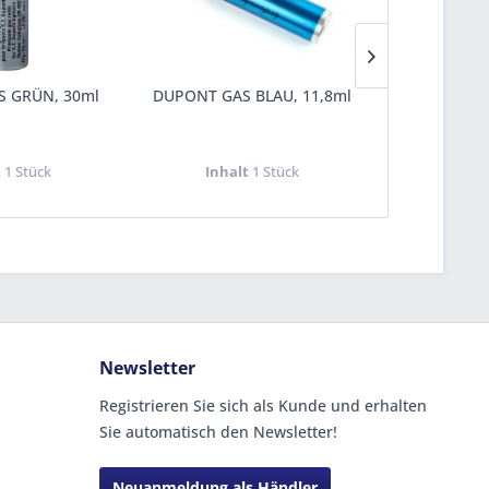
 GRÜN, 30ml
DUPONT GAS BLAU, 11,8ml
SILVER MAT
t
1 Stück
Inhalt
1 Stück
Inha
Newsletter
Registrieren Sie sich als Kunde und erhalten
Sie automatisch den Newsletter!
Neuanmeldung als Händler