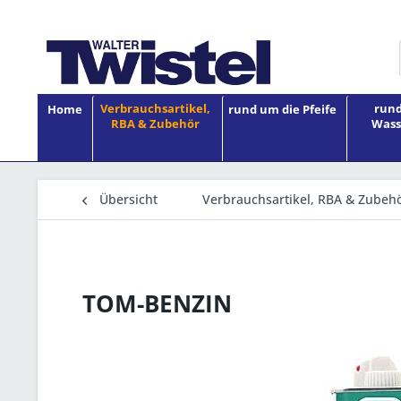
Verbrauchsartikel,
rund
Home
rund um die Pfeife
RBA & Zubehör
Wass
Übersicht
Verbrauchsartikel, RBA & Zubeh
TOM-BENZIN