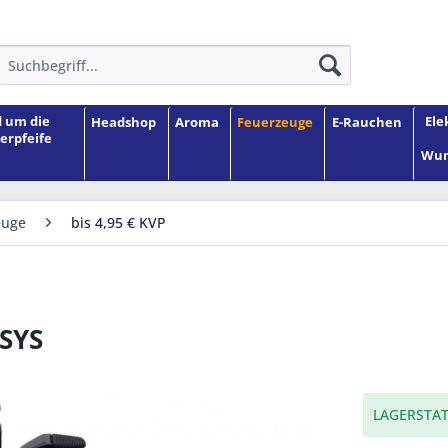
 um die
Ele
Headshop
Aroma
Feuerzeuge
E-Rauchen
erpfeife
Wun
euge
bis 4,95 € KVP
SYS
LAGERSTAT