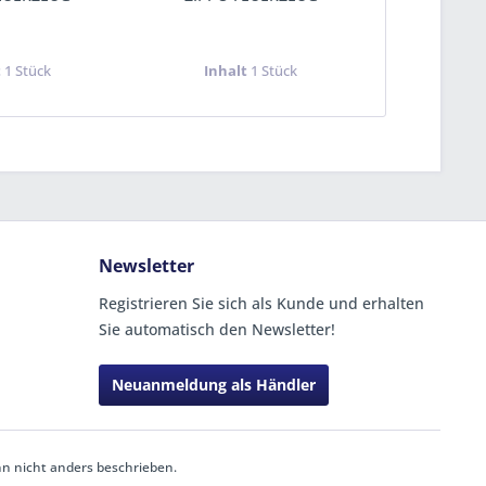
t
1 Stück
Inhalt
1 Stück
Inha
Newsletter
Registrieren Sie sich als Kunde und erhalten
Sie automatisch den Newsletter!
Neuanmeldung als Händler
 nicht anders beschrieben.