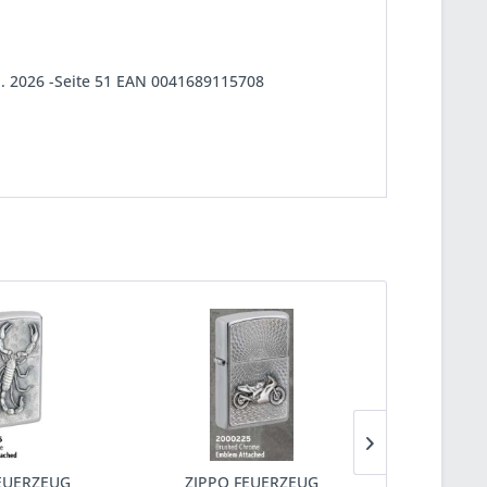
l. 2026 -Seite 51 EAN 0041689115708
EUERZEUG
ZIPPO FEUERZEUG
ZIPPO 