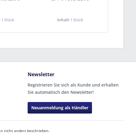
t
1 Stück
Inhalt
1 Stück
Inha
Newsletter
Registrieren Sie sich als Kunde und erhalten
Sie automatisch den Newsletter!
Neuanmeldung als Händler
 nicht anders beschrieben.