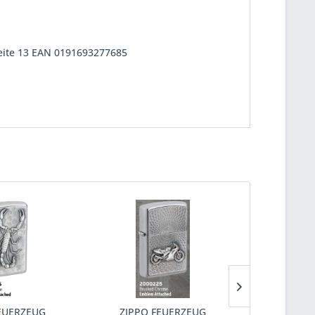
eite 13 EAN 0191693277685
EUERZEUG
ZIPPO FEUERZEUG
ZIPPO 