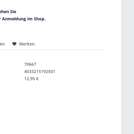
ehen Sie
r Anmeldung im Shop.
hen
Merken
70667
4033215192501
12,95 €