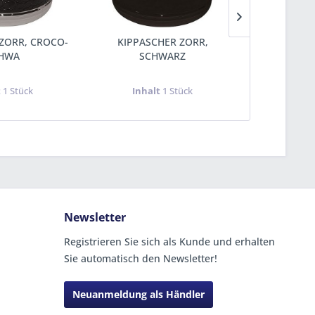
ZORR, CROCO-
KIPPASCHER ZORR,
KIPPASCHE
HWA
SCHWARZ
t
1 Stück
Inhalt
1 Stück
Inha
Newsletter
Registrieren Sie sich als Kunde und erhalten
Sie automatisch den Newsletter!
Neuanmeldung als Händler