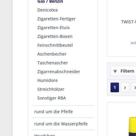
Gas / Benzin
Denicotea
Zigaretten-Fertiger
TWIST
Zigaretten-Etuis
Zigaretten-Boxen
In
Feinschnittbeutel
Aschenbecher
Taschenascher
Filtern
Zigarrenabschneider
Humidore
1
Streichhölzer
Sonstiger RBA
rund um die Pfeife
rund um die Wasserpfeife
Headshop