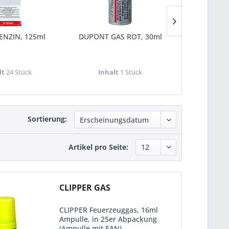
ENZIN, 125ml
DUPONT GAS ROT, 30ml
DUPONT GA
lt
24 Stück
Inhalt
1 Stück
Inhal
Sortierung:
Artikel pro Seite:
CLIPPER GAS
CLIPPER Feuerzeuggas, 16ml
Ampulle, in 25er Abpackung
(Ampulle mit EAN)