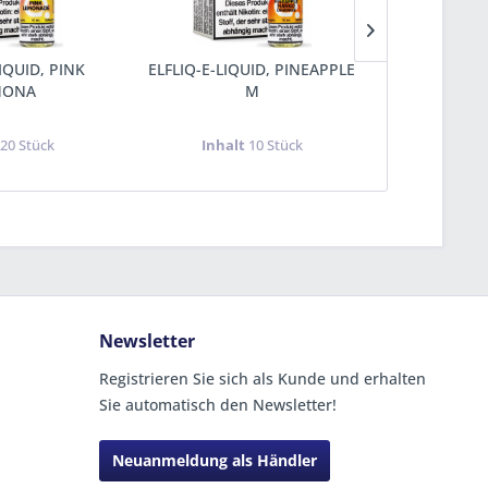
LIQUID, PINK
ELFLIQ-E-LIQUID, PINEAPPLE
ELFLIQ-E-LI
MONA
M
t
20 Stück
Inhalt
10 Stück
Inha
Newsletter
Registrieren Sie sich als Kunde und erhalten
Sie automatisch den Newsletter!
Neuanmeldung als Händler