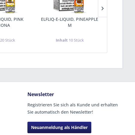
LIQUID, PINK
ELFLIQ-E-LIQUID, PINEAPPLE
ELFLIQ-E-LI
MONA
M
t
20 Stück
Inhalt
10 Stück
Inha
Newsletter
Registrieren Sie sich als Kunde und erhalten
Sie automatisch den Newsletter!
Neuanmeldung als Händler