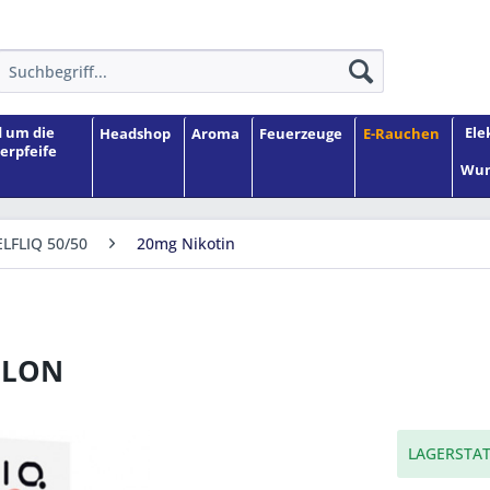
 um die
Ele
Headshop
Aroma
Feuerzeuge
E-Rauchen
erpfeife
Wun
ELFLIQ 50/50
20mg Nikotin
ELON
LAGERSTAT