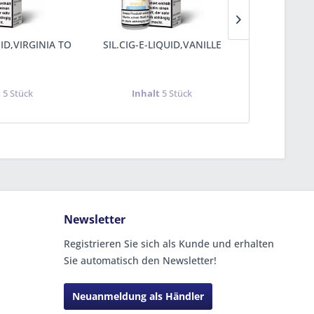
UID,VIRGINIA TO
SIL.CIG-E-LIQUID,VANILLE
SIL.CIG-
TO
t
5 Stück
Inhalt
5 Stück
Inha
Newsletter
Registrieren Sie sich als Kunde und erhalten
Sie automatisch den Newsletter!
Neuanmeldung als Händler