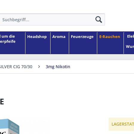
 um die
Ele
Headshop
Aroma
Feuerzeuge
E-Rauchen
erpfeife
Wun
SILVER CIG 70/30
3mg Nikotin
E
LAGERSTATU