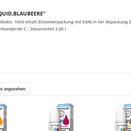
IQUID,BLAUBEERE"
ikotin, 10ml Inhalt (Einzelverpackung mit EAN) in 5er Abpackung 
banderole C - Steueranteil 2,60 )
ls angesehen