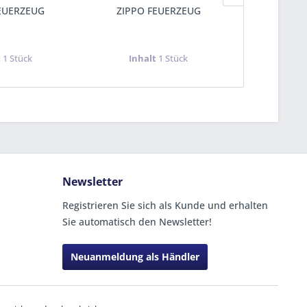
EUERZEUG
ZIPPO FEUERZEUG
ZIPPO 
t
1 Stück
Inhalt
1 Stück
Inha
Newsletter
Registrieren Sie sich als Kunde und erhalten
Sie automatisch den Newsletter!
Neuanmeldung als Händler