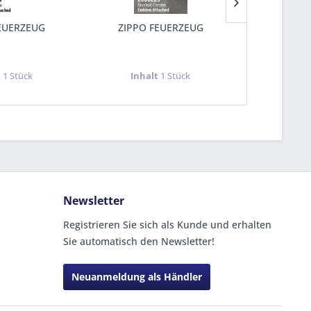
EUERZEUG
ZIPPO FEUERZEUG
ZIPPO 
t
1 Stück
Inhalt
1 Stück
Inha
Newsletter
Registrieren Sie sich als Kunde und erhalten
Sie automatisch den Newsletter!
Neuanmeldung als Händler