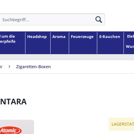
 um die
Ele
Headshop
Aroma
Feuerzeuge
E-Rauchen
erpfeife
Wun
ör
Zigaretten-Boxen
ANTARA
LAGERSTATU