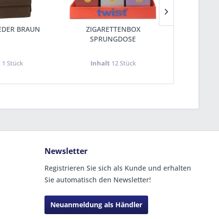
LEDER BRAUN
ZIGARETTENBOX
ZIG-BO
SPRUNGDOSE
t
1 Stück
Inhalt
12 Stück
Inha
Newsletter
Registrieren Sie sich als Kunde und erhalten
Sie automatisch den Newsletter!
Neuanmeldung als Händler