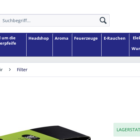
 um die
Ele
Headshop
Aroma
Feuerzeuge
E-Rauchen
erpfeife
Wun
ör
Filter
LAGERSTAT