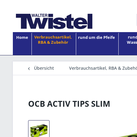
Verbrauchsartikel,
rund
Home
rund um die Pfeife
RBA & Zubehör
Wass
Übersicht
Verbrauchsartikel, RBA & Zubeh
OCB ACTIV TIPS SLIM