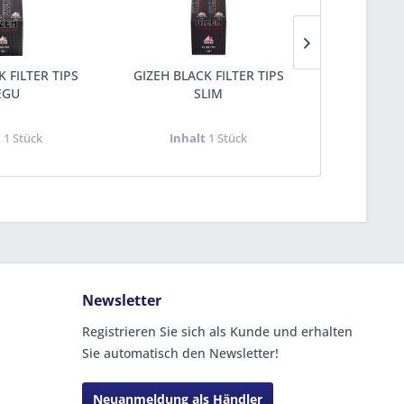
 FILTER TIPS
GIZEH BLACK FILTER TIPS
GIZEH 
EGU
SLIM
t
1 Stück
Inhalt
1 Stück
Inha
Newsletter
Registrieren Sie sich als Kunde und erhalten
Sie automatisch den Newsletter!
Neuanmeldung als Händler