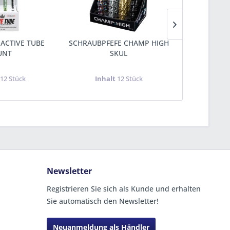
 ACTIVE TUBE
SCHRAUBPFEFE CHAMP HIGH
SCHRAUBP
UNT
SKUL
SP
t
12 Stück
Inhalt
12 Stück
Inha
Newsletter
Registrieren Sie sich als Kunde und erhalten
Sie automatisch den Newsletter!
Neuanmeldung als Händler