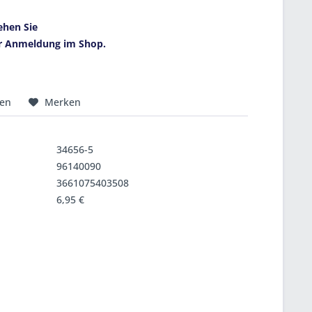
ehen Sie
r Anmeldung im Shop.
hen
Merken
34656-5
96140090
3661075403508
6,95 €