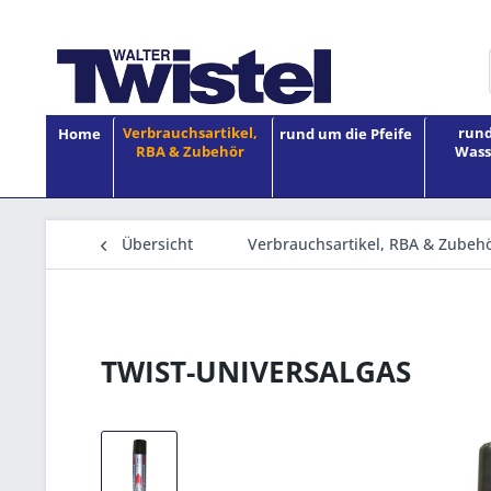
Verbrauchsartikel,
rund
Home
rund um die Pfeife
RBA & Zubehör
Wass
Übersicht
Verbrauchsartikel, RBA & Zubeh
TWIST-UNIVERSALGAS