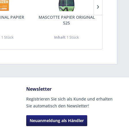
INAL PAPIER
MASCOTTE PAPIER ORIGINAL
OCB-PAPIE
525
t
1 Stück
Inhalt
1 Stück
Inha
Newsletter
Registrieren Sie sich als Kunde und erhalten
Sie automatisch den Newsletter!
Neuanmeldung als Händler