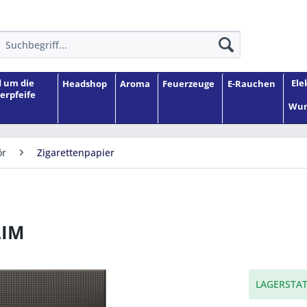
 um die
Ele
Headshop
Aroma
Feuerzeuge
E-Rauchen
erpfeife
Wun
ör
Zigarettenpapier
LIM
LAGERSTAT