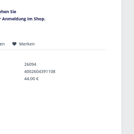
ehen Sie
r Anmeldung im Shop.
hen
Merken
26094
4002604391108
44,00 €