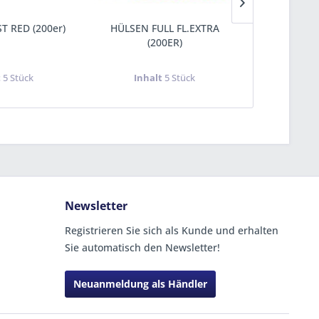
 RED (200er)
HÜLSEN FULL FL.EXTRA
HÜLSEN 
(200ER)
(
t
5 Stück
Inhalt
5 Stück
Inha
Newsletter
Registrieren Sie sich als Kunde und erhalten
Sie automatisch den Newsletter!
Neuanmeldung als Händler