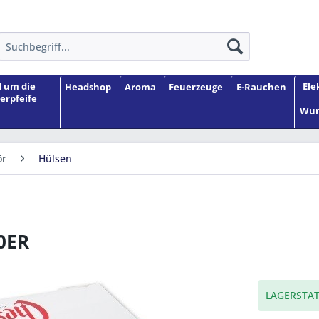
 um die
Ele
Headshop
Aroma
Feuerzeuge
E-Rauchen
erpfeife
Wun
ör
Hülsen
0ER
LAGERSTAT